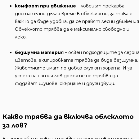
комфорт при движение
– ловецът прекарва
достатъчно дълго време в облеклото, за това е
важно да бъде удобна, да се правят лесни движения
Облеклото трябва да е максимално свободно и
леко.
безшумна материя
– освен подходящите за сезон
цветове, екипировката трябва да бъде безшумна.
Животните имат по-добър слух от хората. И за
успеха на нашия лов дрехите не трябва да
създават шумове, скърцане и други звуци.
Какво трябва да включва облеклото
за лов?
В гардероба на ловеца трябва да присъстват дрехи за