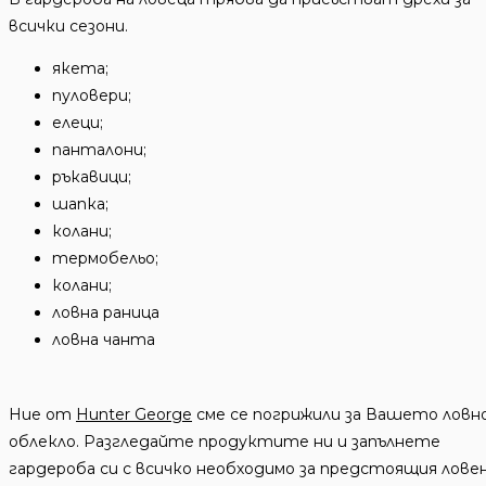
всички сезони.
якета;
пуловери;
елеци;
панталони;
ръкавици;
шапка;
колани;
термобельо;
колани;
ловна раница
ловна чанта
Ние от
Hunter George
сме се погрижили за Вашето ловн
облекло. Разгледайте продуктите ни и запълнете
гардероба си с всичко необходимо за предстоящия лове