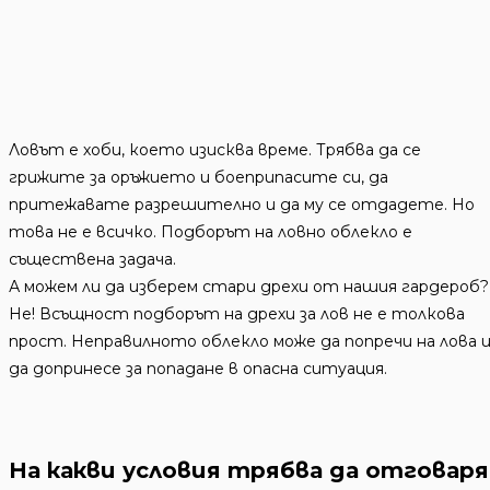
Ловът е хоби, което изисква време. Трябва да се
грижите за оръжието и боеприпасите си, да
притежавате разрешително и да му се отдадете. Но
това не е всичко. Подборът на ловно облекло е
съществена задача.
А можем ли да изберем стари дрехи от нашия гардероб?
Не! Всъщност подборът на дрехи за лов не е толкова
прост. Неправилното облекло може да попречи на лова 
да допринесе за попадане в опасна ситуация.
На какви условия трябва да отговаря