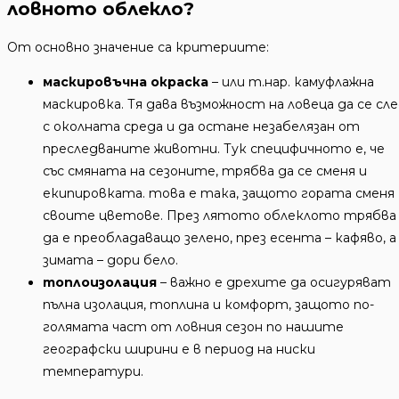
ловното облекло?
От основно значение са критериите:
маскировъчна окраска
– или т.нар. камуфлажна
маскировка. Тя дава възможност на ловеца да се сле
с околната среда и да остане незабелязан от
преследваните животни. Тук специфичното е, че
със смяната на сезоните, трябва да се сменя и
екипировката. това е така, защото гората сменя
своите цветове. През лятото облеклото трябва
да е преобладаващо зелено, през есента – кафяво, а
зимата – дори бело.
топлоизолация
– важно е дрехите да осигуряват
пълна изолация, топлина и комфорт, защото по-
голямата част от ловния сезон по нашите
географски ширини е в период на ниски
температури.