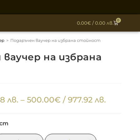
0
0.00
€
/ 0.00 лв.
ер
>
Подаръчен ваучер на избрана стойност
 ваучер на избрана
58 лв.
–
500.00
€
/ 977.92 лв.
ост