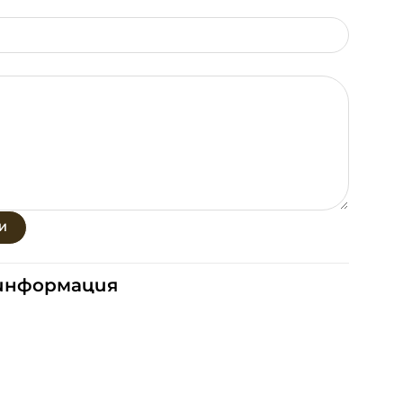
И
информация