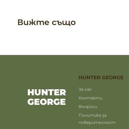
Вижте също
HUNTER GEORGE
За нас
HUNTER
Контакти
GEORGE
Въпроси
Политика за
поверителност