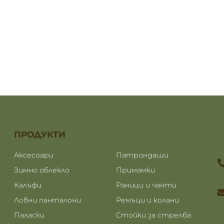
ПРОДУКТИ
ПРОДУКТИ
Аксесоари
Патрондаши
Зимно облекло
Примамки
Калъфи
Раници и чанти
Ловни панталони
Ремъци и колани
Паласки
Стойки за стрелба