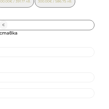
200.00
€
/ 391.17 лв.
300.00
€
/ 586.75 лв.
€
оставка