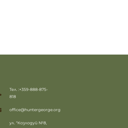
Тел. :+359-888-875-
818
office@huntergeorge.org
ул. "Козлодуй №8,