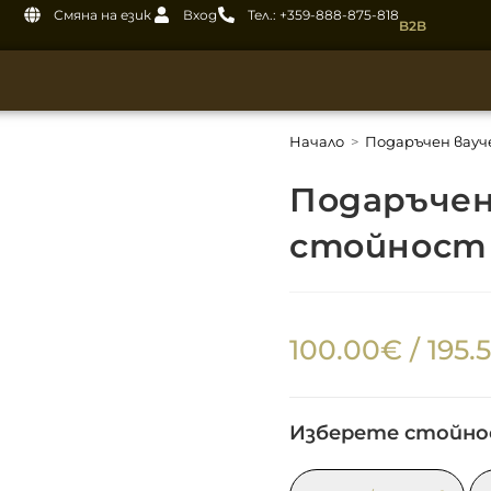
Смяна на език
Вход
Тел.: +359-888-875-818
B2B
Начало
>
Подаръчен вауч
Подаръчен
стойност
100.00
€
/ 195.
Изберете стойн