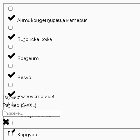
Aнтикондензираща материя
Бизонска кожа
Брезент
Велур
Влагоустойчив
Размер
Размер (S-XXL)
Водоустойчив
Кордура