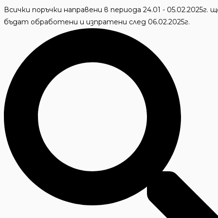
Skip
Всички поръчки направени в периода 24.01 - 05.02.2025г. щ
to
бъдат обработени и изпратени след 06.02.2025г.
content
Търсене
...