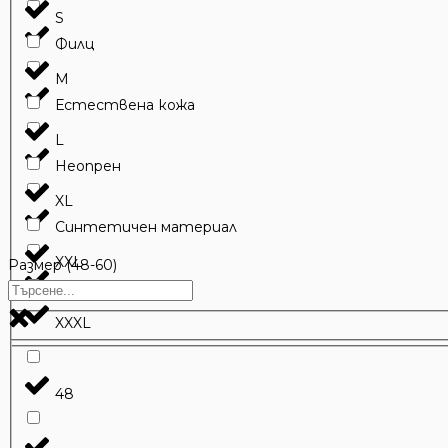
S
Филц
M
Естествена кожа
L
Неопрен
XL
Синтетичен материал
XXL
Размер (48-60)
Телешка кожа
XXXL
48