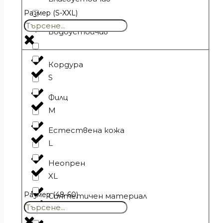
Размер (S-XXL)
Водоустойчив
Кордура
S
Филц
M
Естествена кожа
L
Неопрен
XL
Размер (48-60)
Синтетичен материал
XXL