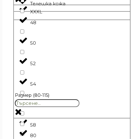
Телешка кожа
XXXL
48
50
52
54
Размер (80-115)
56
58
80