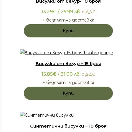
Висулки от велур- 10 броя
Вариан
могат
13.29
€
/ 25.99 лв.
с ДДС
да
+ безплатна доставка
бъдат
Купи
избрани
на
страни
на
продукт
Висулки от велур – 15 броя
15.85
€
/ 31.00 лв.
с ДДС
+ безплатна доставка
Купи
Синтетични висулки – 10 броя