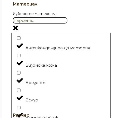
Материал
Изберете материал...
Aнтикондензираща материя
Бизонска кожа
Брезент
Велур
Размер
Влагоустойчив