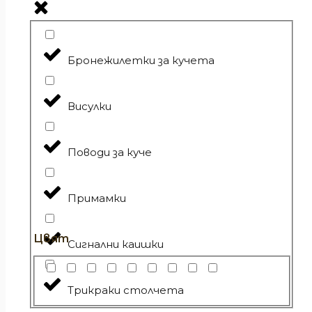
Бронежилетки за кучета
Висулки
Поводи за куче
Примамки
Цвят
Сигнални каишки
Трикраки столчета