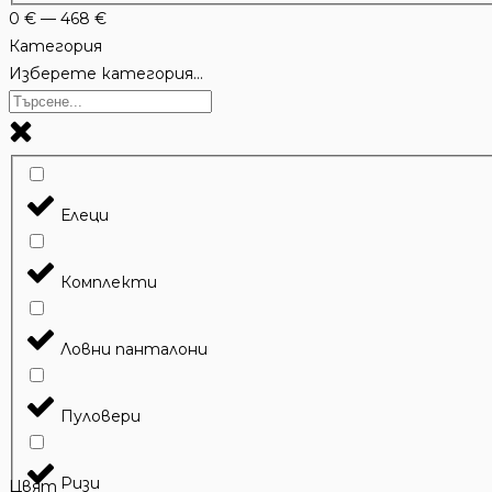
0
€
—
468
€
Категория
Изберете категория...
Елеци
Комплекти
Ловни панталони
Пуловери
Ризи
Цвят