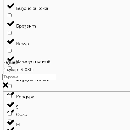
Бизонска кожа
Брезент
Велур
Влагоустойчив
Размер
Размер (S-XXL)
Водоустойчив
Кордура
S
Филц
M