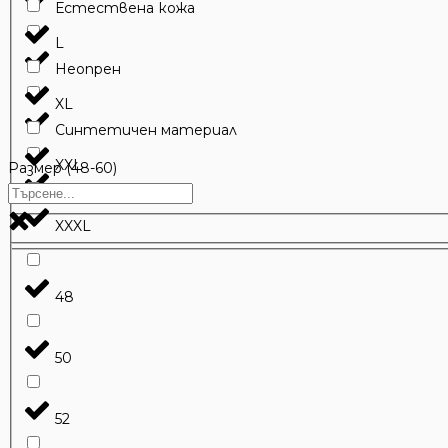
Естествена кожа
L
Неопрен
XL
Синтетичен материал
XXL
Размер (48-60)
Телешка кожа
XXXL
48
50
52