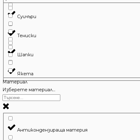
Суичъри
Тениски
Шапки
Якета
Материал
Изберете материал...
Aнтикондензираща материя