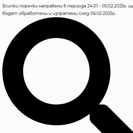
Skip
Всички поръчки направени в периода 24.01 - 05.02.2025г. щ
to
бъдат обработени и изпратени след 06.02.2025г.
content
Търсене
...