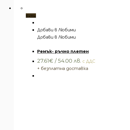
Купи
Добави в Любими
Добави в Любими
Ремъци
,
Ремъци и колани
Ремък- ръчно плетен
27.61
€
/ 54.00 лв.
с ДДС
+ безплатна доставка