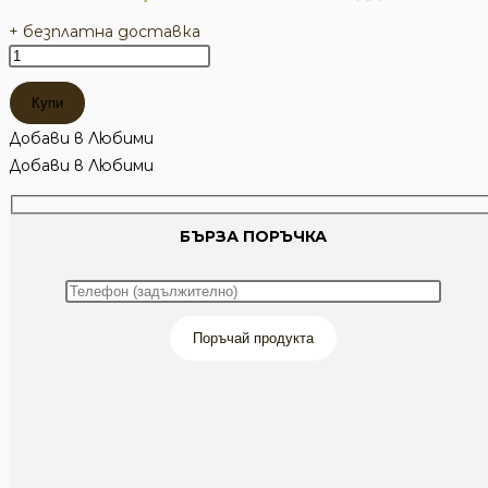
+ безплатна доставка
количество
за
Купи
Ремък
от
Добави в Любими
кордура
Добави в Любими
с
метални
БЪРЗА ПОРЪЧКА
карабини
Поръчай продукта