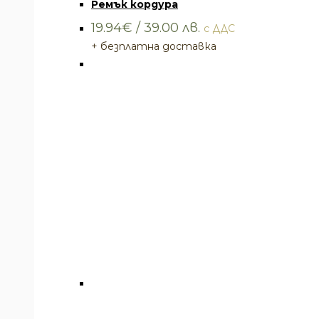
Ремък кордура
19.94
€
/ 39.00 лв.
с ДДС
+ безплатна доставка