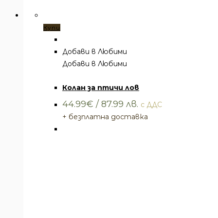
Купи
Добави в Любими
Добави в Любими
Колани
,
Ремъци и колани
Колан за птичи лов
44.99
€
/ 87.99 лв.
с ДДС
+ безплатна доставка