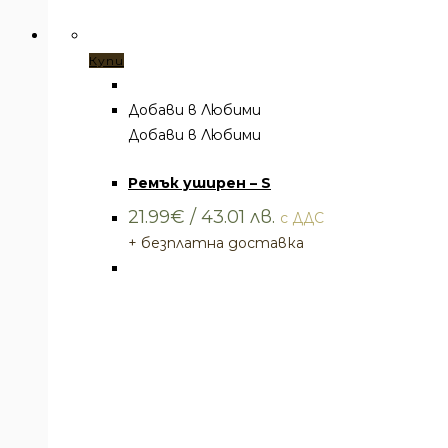
Купи
Добави в Любими
Добави в Любими
Ремъци
,
Ремъци и колани
Ремък уширен – S
21.99
€
/ 43.01 лв.
с ДДС
+ безплатна доставка