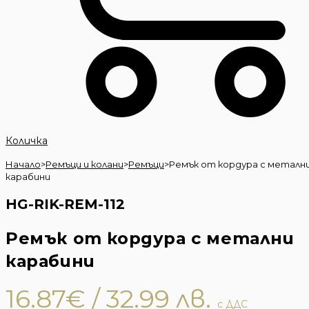
Количка
Начало
>
Ремъци и колани
>
Ремъци
>
Ремък от кордура с металн
карабини
HG-RIK-REM-112
Ремък от кордура с метални
карабини
16.87
€
/ 32.99 лв.
с ДДС