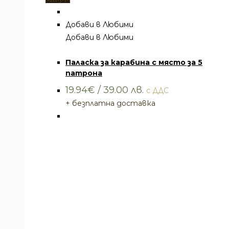
продукт
има
Добави в Любими
няколко
Добави в Любими
Паласки
варианта.
Паласка за карабина с място за 5
Вариантите
патрона
могат
да
19.94
€
/ 39.00 лв.
с ДДС
бъдат
+ безплатна доставка
избрани
на
страницата
на
продукта.