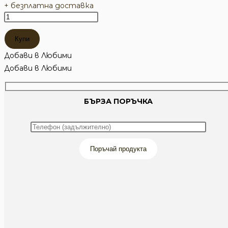
+ безплатна доставка
количество
за
Купи
Неопренова
паласка
Добави в Любими
за
Добави в Любими
8
патрона
БЪРЗА ПОРЪЧКА
Поръчай продукта