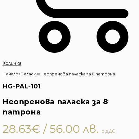
Количка
Начало
>
Паласки
>
Неопренова паласка за 8 патрона
HG-PAL-101
Неопренова паласка за 8
патрона
28.63
€
/ 56.00 лв.
с ДДС