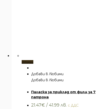
Този
Опции
продукт
има
Добави в Любими
няколко
Добави в Любими
Паласки
варианта.
Паласка за приклад от филц за 7
Вариантите
патрона
могат
да
21.47
€
/ 41.99 лв.
с ДДС