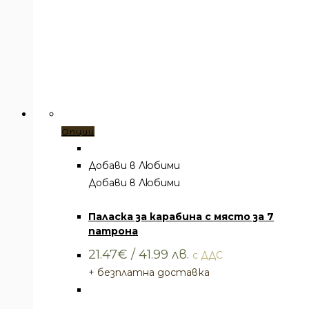
Този
Опции
продукт
има
Добави в Любими
няколко
Добави в Любими
Паласки
варианта.
Паласка за карабина с място за 7
Вариантите
патрона
могат
да
21.47
€
/ 41.99 лв.
с ДДС
бъдат
+ безплатна доставка
избрани
на