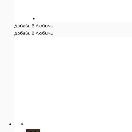
Добави в Любими
Добави в Любими
Този
Опции