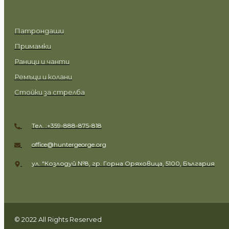
ПРОДУКТИ
Патрондаши
Примамки
Раници и чанти
Ремъци и колани
Стойки за стрелба
Тел. :+359-888-875-818
office@huntergeorge.org
ул. "Козлодуй №8, гр. Горна Оряховица, 5100, България
© 2022 All Rights Reserved