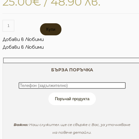
25.00
€
/ 48.90 лв.
количество
Купи
за
MЕЛЕРИ
Добави в Любими
LBW
Добави в Любими
БЪРЗА ПОРЪЧКА
Поръчай продукта
Важно:
Наш служител ще се свърже с Вас, за уточняване
на повече детайли.