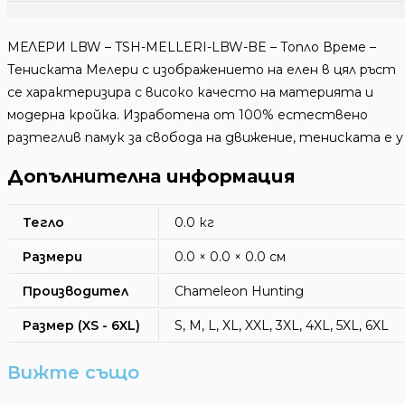
MЕЛЕРИ LBW – TSH-MELLERI-LBW-BE – Топло Време –
Тениската Мелери с изображението на елен в цял ръст
се характеризира с високо качесто на материята и
модерна кройка. Изработена от 100% естествено
разтеглив памук за свобода на движение, тениската е у
Допълнителна информация
Тегло
0.0 кг
Размери
0.0 × 0.0 × 0.0 см
Производител
Chameleon Hunting
Размер (XS - 6XL)
S, M, L, XL, XXL, 3XL, 4XL, 5XL, 6XL
Вижте също