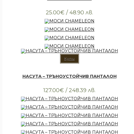
25.00
€
/ 48.90 лв.
Купи
Всички артикули
,
Облекло
,
Тениски
НАСУТА – ТРЪНОУСТОЙЧИВ ПАНТАЛОН
127.00
€
/ 248.39 лв.