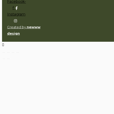
Facebook-
f
Instagram
Created by
newww
design