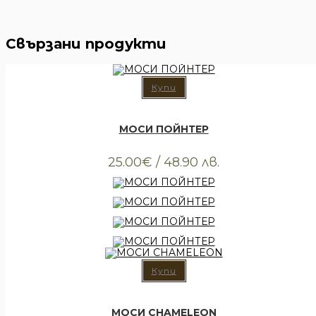
Свързани продукти
Купи
Всички артикули
,
Облекло
,
Тениски
МОСИ ПОЙНТЕР
25.00
€
/ 48.90 лв.
Купи
Всички артикули
,
Облекло
,
Тениски
МОСИ CHAMELEON