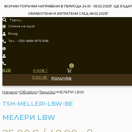
Skip
ВСИЧКИ ПОРЪЧКИ НАПРАВЕНИ В ПЕРИОДА 24.01 - 05.02.2025Г. ЩЕ БЪДА
to
ОБРАБОТЕНИ И ИЗПРАТЕНИ СЛЕД 06.02.2025Г.
Търсене
content
Смяна на език
.
Вход
Тел.: +359-888-875-818
0
B2B
0.00
€
/
0.00 лв.
Количка
Начало
>
Облекло
>
Тениски
>
MЕЛЕРИ LBW
TSH-MELLERI-LBW-BE
MЕЛЕРИ LBW