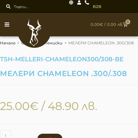
B2B
0
0.00
€
/ 0.00 лв.
Начало
>
Облекло
>
Тениски
>
MЕЛЕРИ CHAMELEON .300/.308
TSH-MELLERI-CHAMELEON300/308-BE
MЕЛЕРИ CHAMELEON .300/.308
25.00
€
/ 48.90 лв.