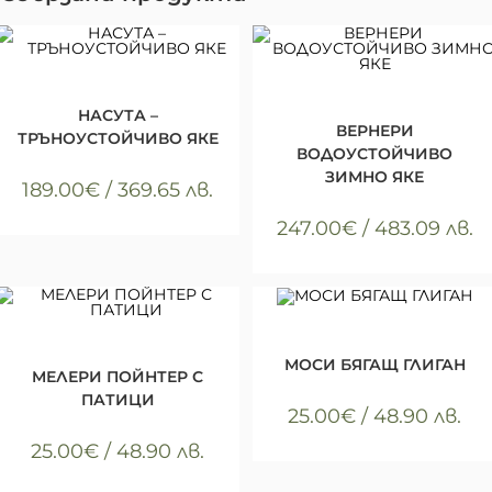
КУПИ
Всички артикули
,
Облекло
,
КУПИ
Якета
Всички артикули
,
Облекло
,
Якета
НАСУТА –
ВЕРНЕРИ
ТРЪНОУСТОЙЧИВО ЯКЕ
ВОДОУСТОЙЧИВО
ЗИМНО ЯКЕ
189.00
€
/ 369.65 лв.
247.00
€
/ 483.09 лв.
КУПИ
Всички артикули
,
Облекло
,
КУПИ
Всички артикули
,
Облекло
,
Тениски
Тениски
МОСИ БЯГАЩ ГЛИГАН
MЕЛЕРИ ПОЙНТЕР С
ПАТИЦИ
25.00
€
/ 48.90 лв.
25.00
€
/ 48.90 лв.