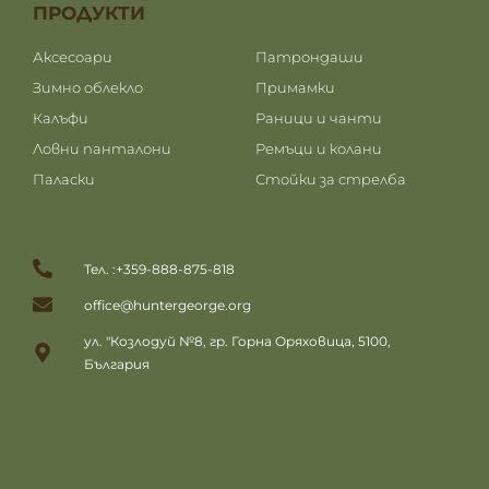
ПРОДУКТИ
ПРОДУКТИ
Аксесоари
Патрондаши
Зимно облекло
Примамки
Калъфи
Раници и чанти
Ловни панталони
Ремъци и колани
Паласки
Стойки за стрелба
Тел. :+359-888-875-818
office@huntergeorge.org
ул. "Козлодуй №8, гр. Горна Оряховица, 5100,
България