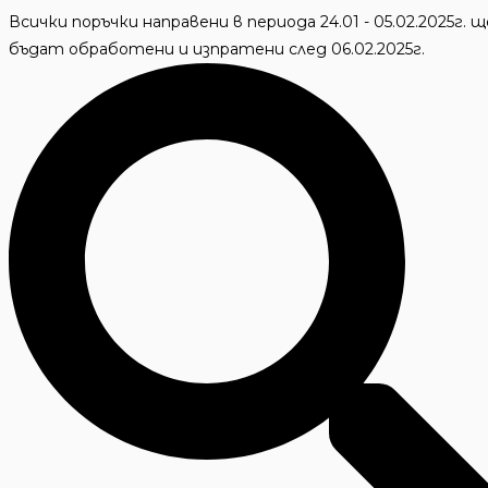
Skip
Всички поръчки направени в периода 24.01 - 05.02.2025г. щ
to
бъдат обработени и изпратени след 06.02.2025г.
content
Търсене
...