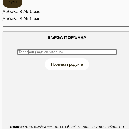
Купи
MЕЛЕРИ
ГЛИГАН
Добави в Любими
Series
Добави в Любими
БЪРЗА ПОРЪЧКА
Поръчай продукта
Важно:
Наш служител ще се свърже с Вас, за уточняване на