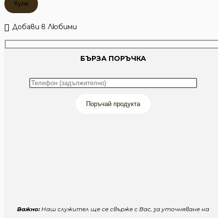
Купи
СПЕКТРУМ
САФАРИ
Добави в Любими
БЪРЗА ПОРЪЧКА
Поръчай продукта
Важно:
Наш служител ще се свърже с Вас, за уточняване на