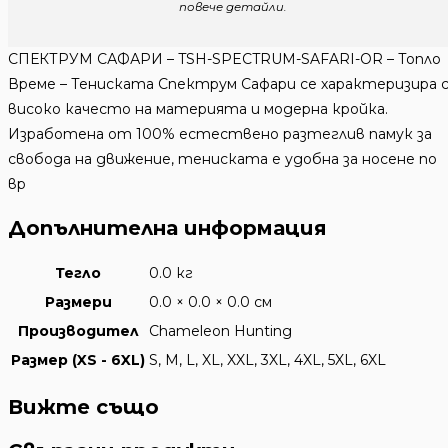
повече детайли.
СПЕКТРУМ САФАРИ – TSH-SPECTRUM-SAFARI-OR – Топло
Време – Тениската Спектрум Сафари се характеризира 
високо качесто на материята и модерна кройка.
Изработена от 100% естествено разтеглив памук за
свобода на движение, тениската е удобна за носене по
вр
Допълнителна информация
Тегло
0.0 кг
Размери
0.0 × 0.0 × 0.0 см
Производител
Chameleon Hunting
Размер (XS - 6XL)
S, M, L, XL, XXL, 3XL, 4XL, 5XL, 6XL
Вижте също