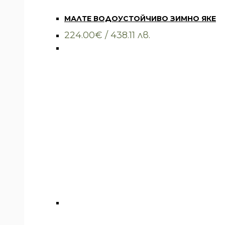
Всички артикули
,
Облекло
,
Якета
МАЛТЕ ВОДОУСТОЙЧИВО ЗИМНО ЯКЕ
224.00
€
/ 438.11 лв.