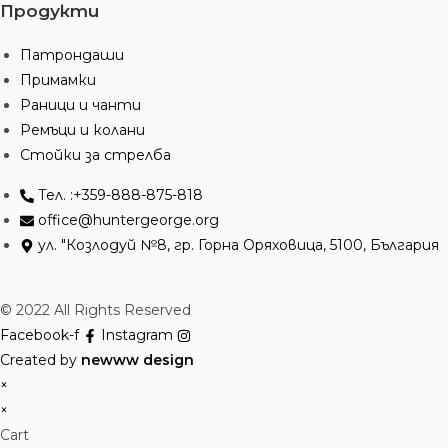
Продукти
Патрондаши
Примамки
Раници и чанти
Ремъци и колани
Стойки за стрелба
Тел. :+359-888-875-818
office@huntergeorge.org
ул. "Козлодуй №8, гр. Горна Оряховица, 5100, България
© 2022 All Rights Reserved
Facebook-f
Instagram
Created by
newww design
×
×
Cart