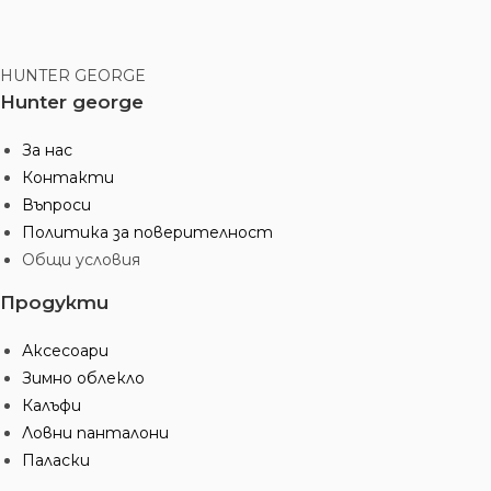
HUNTER GEORGE
Hunter george
За нас
Контакти
Въпроси
Политика за поверителност
Общи условия
Продукти
Аксесоари
Зимно облекло
Калъфи
Ловни панталони
Паласки