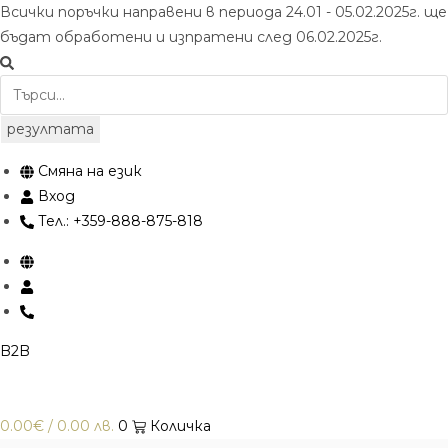
Skip
Всички поръчки направени в периода 24.01 - 05.02.2025г. ще
to
бъдат обработени и изпратени след 06.02.2025г.
content
Търсене
...
резултата
Смяна на език
Вход
Тел.: +359-888-875-818
B2B
0.00
€
/ 0.00 лв.
0
Количка