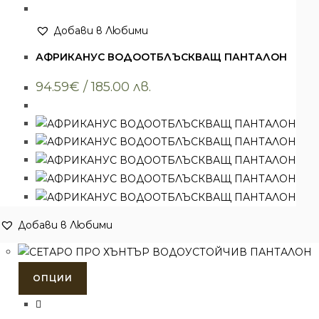
няколко
варианта.
Добави в Любими
Ловни панталони
Вариантите
,
Облекло
АФРИКАНУС ВОДООТБЛЪСКВАЩ ПАНТАЛОН
могат
да
94.59
€
/ 185.00 лв.
бъдат
избрани
на
страницата
на
продукта.
Добави в Любими
Този
ОПЦИИ
продукт
има