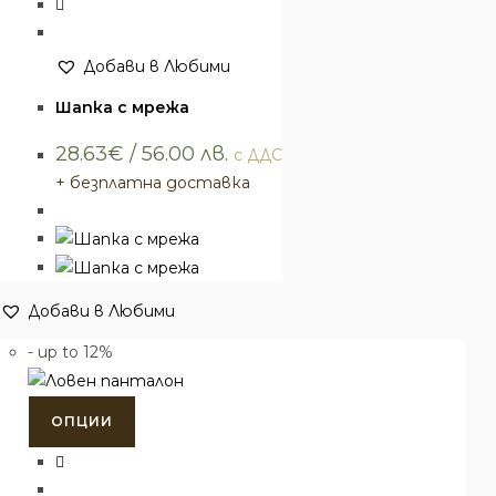
Добави в Любими
Облекло
,
Шапки
Шапка с мрежа
28.63
€
/ 56.00 лв.
с ДДС
+ безплатна доставка
Добави в Любими
- up to 12%
Този
ОПЦИИ
продукт
има
няколко