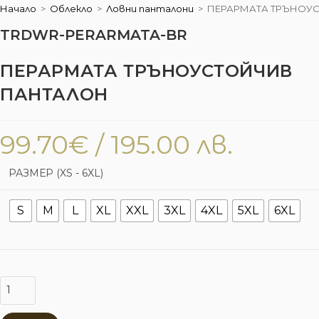
Начало
>
Облекло
>
Ловни панталони
>
ПЕРАРМАТА ТРЪНОУ
TRDWR-PERARMATA-BR
ПЕРАРМАТА ТРЪНОУСТОЙЧИВ
ПАНТАЛОН
99.70
€
/ 195.00 лв.
РАЗМЕР (XS - 6XL)
S
M
L
XL
XXL
3XL
4XL
5XL
6XL
количество
за