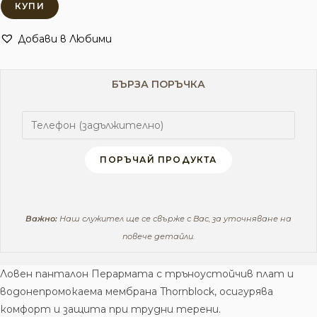
ПЕРАРМАТА
КУПИ
ТРЪНОУСТОЙЧИВ
ПАНТАЛОН
Добави в Любими
БЪРЗА ПОРЪЧКА
ПОРЪЧАЙ ПРОДУКТА
Важно:
Наш служител ще се свърже с Вас, за уточняване на
повече детайли.
Ловен панталон Перармата с тръноустойчив плат и
водонепромокаема мембрана Thornblock, осигурява
комфорт и защита при трудни терени.