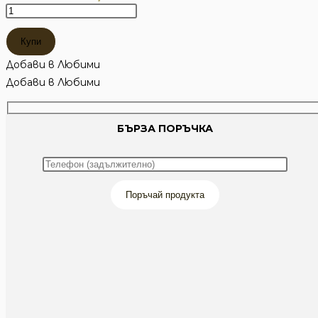
количество
за
Купи
КАФРУМ
ВОДООТБЛЪСКВАЩ
Добави в Любими
ЕЛАСТИЧЕН
Добави в Любими
ПАНТАЛОН
БЪРЗА ПОРЪЧКА
Поръчай продукта