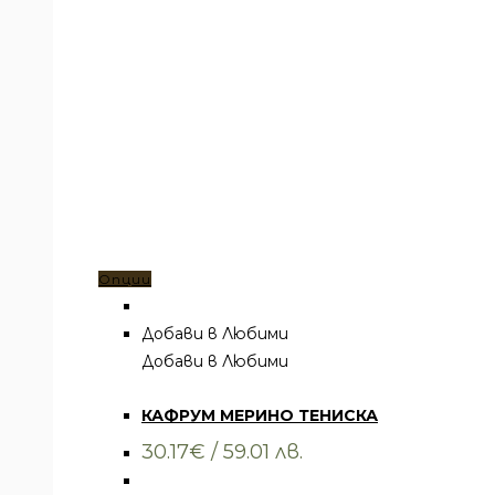
Този
Опции
продукт
има
Добави в Любими
няколко
Добави в Любими
Всички артикули
,
Облекло
,
Тениски
варианта.
КАФРУМ МЕРИНО ТЕНИСКА
Вариантите
могат
30.17
€
/ 59.01 лв.
да