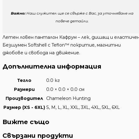
Важно:
Наш служител ще се свърже с Вас, за уточняване на
повече детайли.
Летен ловен панталон Кафрум – лек, дишащ и еластичен
Безшумен Softshell с Teflon™ покритие, магнитни
джобове и свобода на движение.
Допълнителна информация
Тегло
0.0 кг
Размери
0.0 × 0.0 × 0.0 см
Производител
Chameleon Hunting
Размер (XS - 6XL)
S, M, L, XL, XXL, 3XL, 4XL, 5XL, 6XL
Вижте също
Свързани продукти