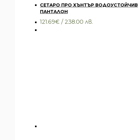
СЕТАРО ПРО ХЪНТЪР ВОДОУСТОЙЧИВ
Вариантите
ПАНТАЛОН
могат
да
121.69
€
/ 238.00 лв.
бъдат
избрани
на
страницата
на
продукта.