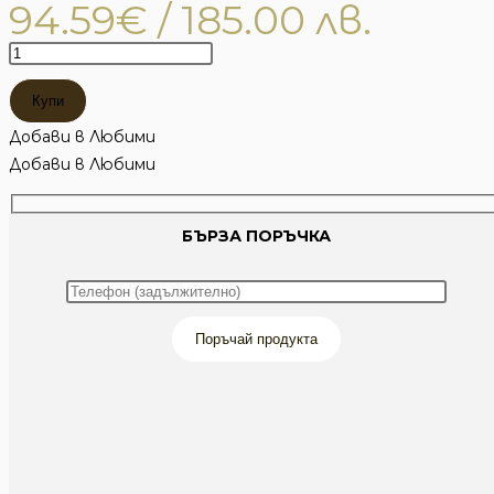
94.59
€
/ 185.00 лв.
количество
за
Купи
АФРИКАНУС
ВОДООТБЛЪСКВАЩ
Добави в Любими
ПАНТАЛОН
Добави в Любими
Series
БЪРЗА ПОРЪЧКА
Поръчай продукта