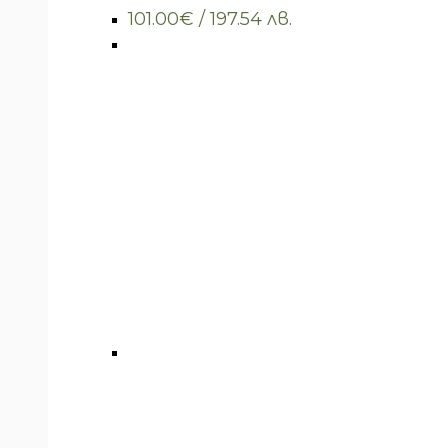
101.00
€
/ 197.54 лв.