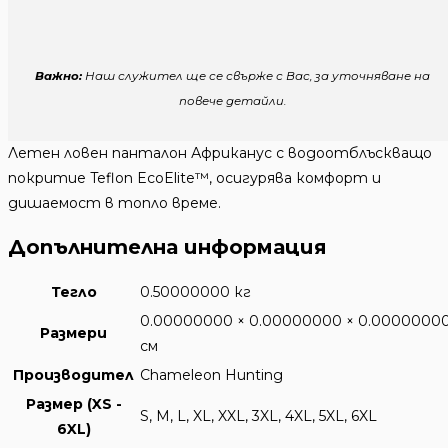
Важно:
Наш служител ще се свърже с Вас, за уточняване на
повече детайли.
Летен ловен панталон Африканус с водоотблъскващо
покритие Teflon EcoElite™, осигурява комфорт и
дишаемост в топло време.
Допълнителна информация
Тегло
0.50000000 кг
0.00000000 × 0.00000000 × 0.0000000
Размери
см
Производител
Chameleon Hunting
Размер (XS -
S, M, L, XL, XXL, 3XL, 4XL, 5XL, 6XL
6XL)