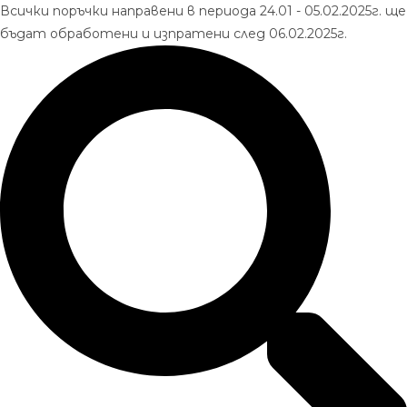
Skip
Всички поръчки направени в периода 24.01 - 05.02.2025г. ще
to
бъдат обработени и изпратени след 06.02.2025г.
content
Търсене
...