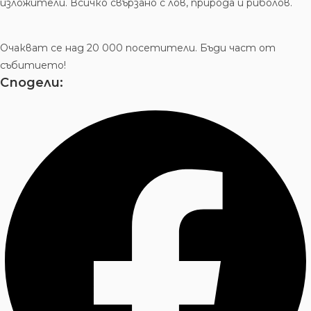
изложители. Всичко свързано с лов, природа и риболов.
Очакват се над 20 000 посетители. Бъди част от
събитието!
Сподели: