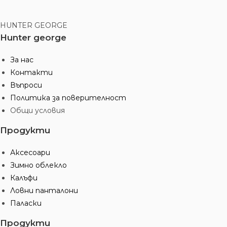
HUNTER GEORGE
Hunter george
За нас
Контакти
Въпроси
Политика за поверителност
Общи условия
Продукти
Аксесоари
Зимно облекло
Калъфи
Ловни панталони
Паласки
Продукти