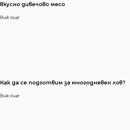
вкусно дивечово месо
Виж още
Как да се подготвим за многодневен лов?
Виж още