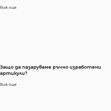
Виж още
Защо да пазаруваме ръчно изработени
артикули?
Виж още