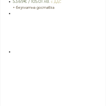
53.69
€
/ 105.01 лв.
с ДДС
+ безплатна доставка