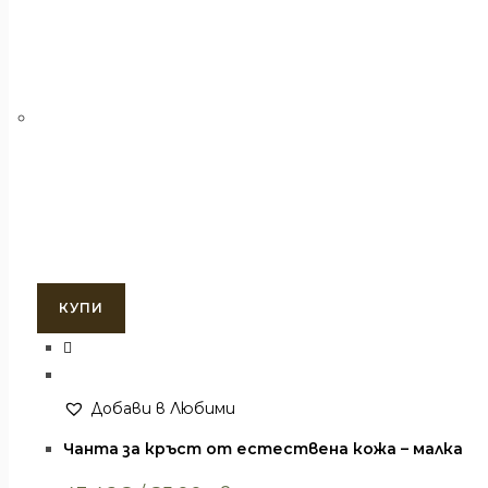
КУПИ
Добави в Любими
Раници и чанти
,
Чанти
Чанта за кръст от естествена кожа – малка