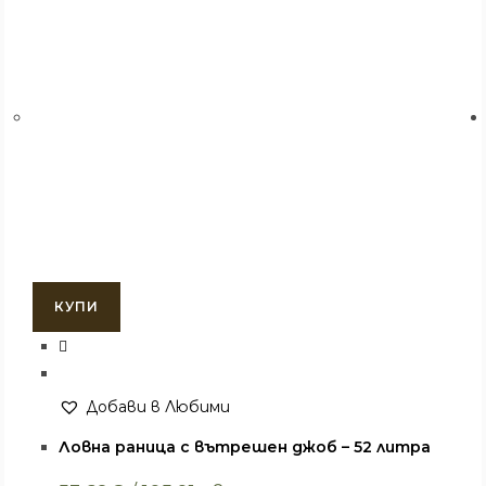
КУПИ
Добави в Любими
Раници
,
Раници и чанти
Ловна раница с вътрешен джоб – 52 литра