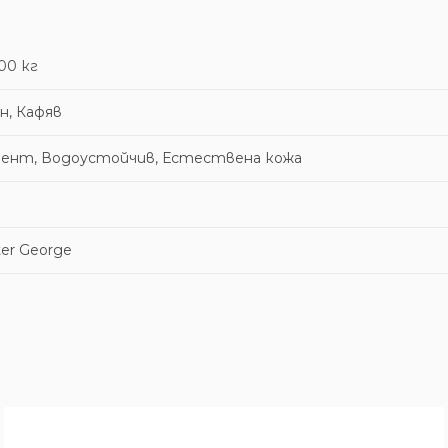
00 кг
н, Кафяв
зент, Водоустойчив, Естествена кожа
er George