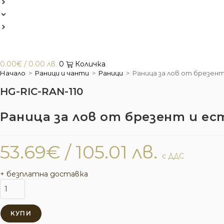
0.00
€
/ 0.00 лв.
0
Количка
Начало
>
Раници и чанти
>
Раници
>
Раница за лов от брезен
HG-RIC-RAN-110
Раница за лов от брезент и ес
53.69
€
/ 105.01 лв.
с ДДС
+ безплатна доставка
количество
за
Раница
КУПИ
за