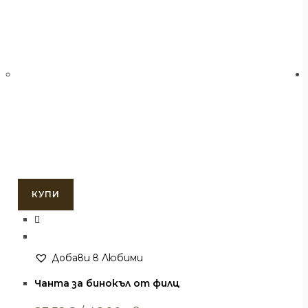
КУПИ
Добави в Любими
Раници и чанти
,
Чанти
Чанта за бинокъл от филц