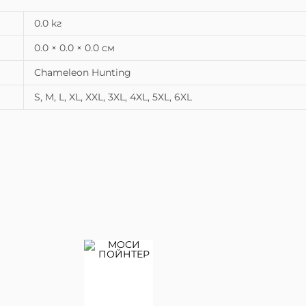
0.0 кг
0.0 × 0.0 × 0.0 см
Chameleon Hunting
S, M, L, XL, XXL, 3XL, 4XL, 5XL, 6XL
КУПИ
Всички
артикули
,
Облекло
,
Тениски