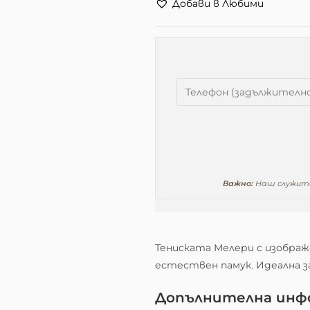
Добави в Любими
Важно:
Наш служител
Тениската Мелери с изображ
естествен памук. Идеална з
Допълнителна инф