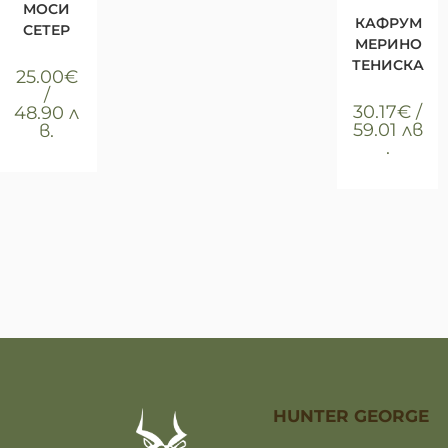
Тениски
МОСИ
КАФРУМ
СЕТЕР
МЕРИНО
ТЕНИСКА
25.00
€
/
30.17
€
/
48.90 л
59.01 лв
в.
.
HUNTER GEORGE