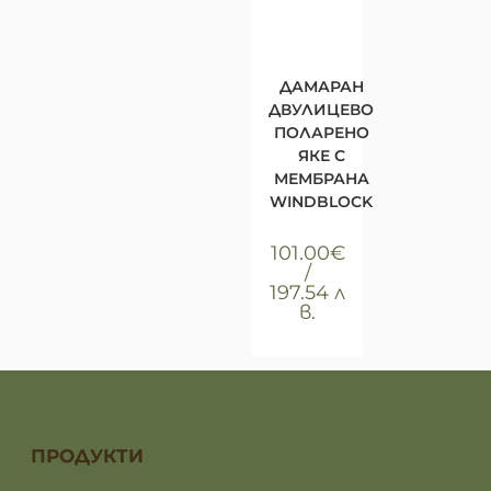
КУПИ
Всички
артикули
,
Облекло
,
Тениски
ДАМАРАН
ДВУЛИЦЕВО
ПОЛАРЕНО
ЯКЕ С
МЕМБРАНА
WINDBLOCK
101.00
€
/
197.54 л
в.
ПРОДУКТИ
ПРОДУКТИ