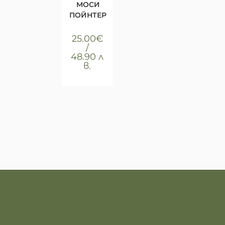
МОСИ
ПОЙНТЕР
25.00
€
/
48.90 л
в.