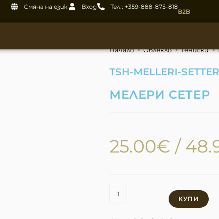
Смяна на език
Вход
Тел.: +359-888-875-818
B2B
Начало
>
Облекло
>
Тениски
>
TSH-MELLERI-SETTER
MЕЛЕРИ СЕТЕР
25.00
€
/ 48.
КУПИ