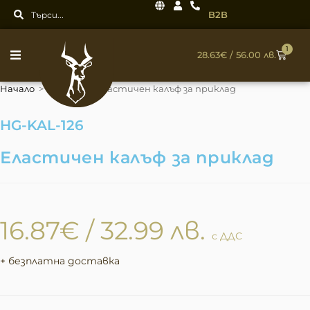
B2B
1
28.63
€
/ 56.00 лв.
Начало
>
Калъфи
>
Еластичен калъф за приклад
HG-KAL-126
Еластичен калъф за приклад
16.87
€
/ 32.99 лв.
с ДДС
+ безплатна доставка