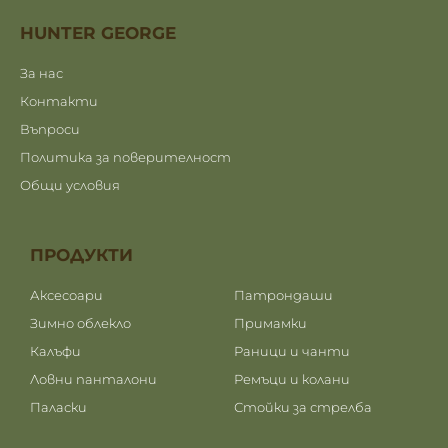
HUNTER GEORGE
За нас
Контакти
Въпроси
Политика за поверителност
Общи условия
ПРОДУКТИ
ПРОДУКТИ
Аксесоари
Патрондаши
Зимно облекло
Примамки
Калъфи
Раници и чанти
Ловни панталони
Ремъци и колани
Паласки
Стойки за стрелба