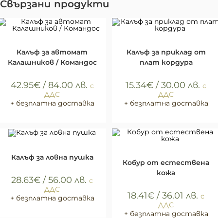
Свързани продукти
ОПЦИИ
КУПИ
Калъфи
Калъфи
Калъф за автомат
Калъф за приклад от
Калашников / Командос
плат кордура
42.95
€
/ 84.00 лв.
15.34
€
/ 30.00 лв.
с
с
ДДС
ДДС
+ безплатна доставка
+ безплатна доставка
КУПИ
Калъфи
КУПИ
Калъфи
Калъф за ловна пушка
Кобур от естествена
кожа
28.63
€
/ 56.00 лв.
с
ДДС
18.41
€
/ 36.01 лв.
с
+ безплатна доставка
ДДС
+ безплатна доставка