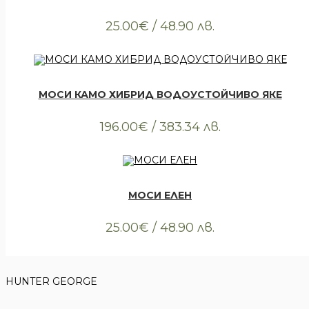
25.00
€
/ 48.90 лв.
КУПИ
Всички артикули
,
Облекло
,
Тениски
МОСИ КАМО ХИБРИД ВОДОУСТОЙЧИВО ЯКЕ
196.00
€
/ 383.34 лв.
ИЗЧЕРПАН
ОЩЕ
Всички артикули
,
Облекло
,
Тениски
МОСИ ЕЛЕН
25.00
€
/ 48.90 лв.
HUNTER GEORGE