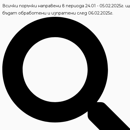
Skip
Всички поръчки направени в периода 24.01 - 05.02.2025г. щ
to
бъдат обработени и изпратени след 06.02.2025г.
content
Търсене
...