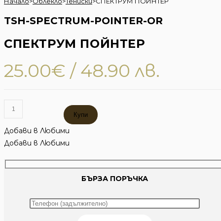
Начало
>
Облекло
>
Тениски
>
СПЕКТРУМ ПОЙНТЕР
TSH-SPECTRUM-POINTER-OR
СПЕКТРУМ ПОЙНТЕР
25.00
€
/ 48.90 лв.
количество
Купи
за
СПЕКТРУМ
Добави в Любими
ПОЙНТЕР
Добави в Любими
БЪРЗА ПОРЪЧКА