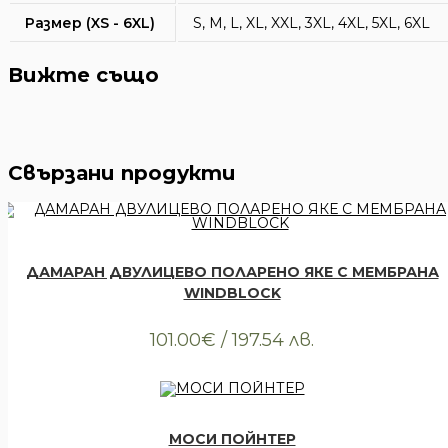
Размер (XS - 6XL)
S, M, L, XL, XXL, 3XL, 4XL, 5XL, 6XL
Вижте също
Свързани продукти
КУПИ
Всички артикули
,
Облекло
,
Тениски
ДАМАРАН ДВУЛИЦЕВО ПОЛАРЕНО ЯКЕ С МЕМБРАНА
WINDBLOCK
101.00
€
/ 197.54 лв.
КУПИ
Всички артикули
,
Облекло
,
Тениски
МОСИ ПОЙНТЕР