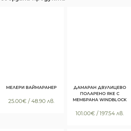
КУПИ
КУПИ
Всички артикули
,
Облекло
,
Всички артикули
,
Облекло
,
Тениски
Тениски
MЕЛЕРИ ВАЙМАРАНЕР
ДАМАРАН ДВУЛИЦЕВО
ПОЛАРЕНО ЯКЕ С
МЕМБРАНА WINDBLOCK
25.00
€
/ 48.90 лв.
101.00
€
/ 197.54 лв.