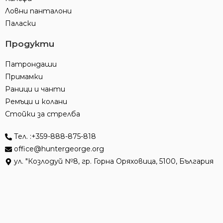
Ловни панталони
Паласки
Продукти
Патрондаши
Примамки
Раници и чанти
Ремъци и колани
Стойки за стрелба
Тел. :+359-888-875-818
office@huntergeorge.org
ул. "Козлодуй №8, гр. Горна Оряховица, 5100, България