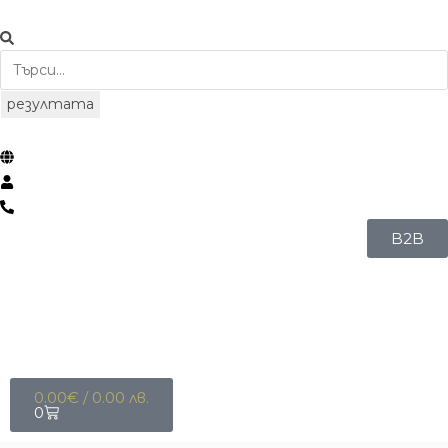
резултата
B2B
0.00
€
/ 0.00 лв.
0