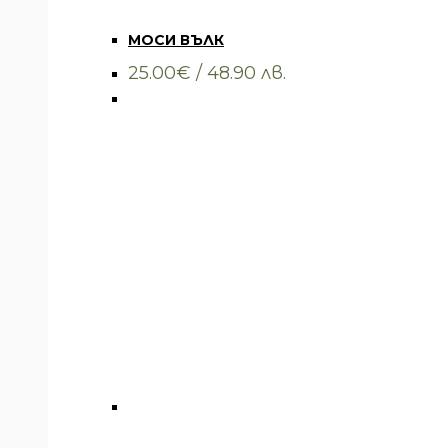
Всички артикули
,
Облекло
,
Тениски
МОСИ ВЪЛК
25.00
€
/ 48.90 лв.