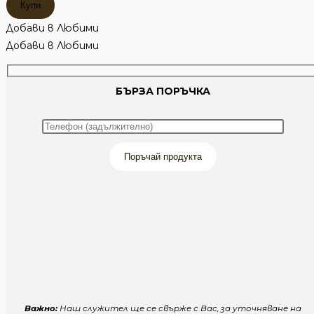
Купи
СПЕКТРУМ
CHAMELEON
Добави в Любими
MOA
Добави в Любими
БЪРЗА ПОРЪЧКА
Поръчай продукта
Важно:
Наш служител ще се свърже с Вас, за уточняване на