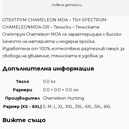
повече детайли.
СПЕКТРУМ CHAMELEON MOA – TSH-SPECTRUM-
CHAMELEONMOA-OR – Тениски – Тениската
Спектрум Chameleon MOA се характеризира с високо
качесто на материята и модерна кройка.
Изработена от 100% естествено разтеглив памук за
свобода на движение, тениската е удобна за
Допълнителна информация
Тегло
0.0 кг
Размери
0.0 × 0.0 × 0.0 см
Производител
Chameleon Hunting
Размер (XS - 6XL)
S, M, L, XL, XXL, 3XL, 4XL, 5XL, 6XL
Вижте също