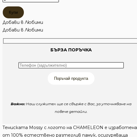
за
Купи
МОСИ
CHAMELEON
Добави в Любими
BULLET
Добави в Любими
DROP
БЪРЗА ПОРЪЧКА
Поръчай продукта
Важно:
Наш служител ще се свърже с Вас, за уточняване на
повече детайли.
Тениската Mossy с логото на CHAMELEON е изработена
от 100% естествено разтеглив памук, осигуряваща