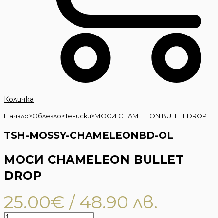
Количка
Начало
>
Облекло
>
Тениски
>
МОСИ CHAMELEON BULLET DROP
TSH-MOSSY-CHAMELEONBD-OL
МОСИ CHAMELEON BULLET
DROP
25.00
€
/ 48.90 лв.
количество