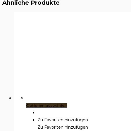
Ähnliche Produkte
Dieses
Optionen auswählen
Produkt
weist
Zu Favoriten hinzufügen
mehrere
Zu Favoriten hinzufügen