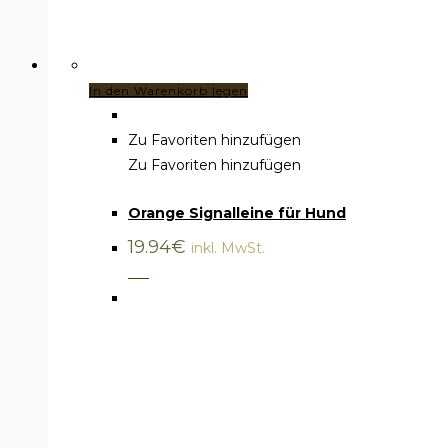
In den Warenkorb legen
Zu Favoriten hinzufügen
Zu Favoriten hinzufügen
Zubehör
,
Signalriemen
Orange Signalleine für Hund
19.94
€
inkl. MwSt.
___