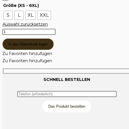
bis
Größe (XS - 6XL)
146.23€
S
L
XL
XXL
Auswahl zurücksetzen
Жилетка
за
In den Warenkorb legen
ловно
куче
Zu Favoriten hinzufügen
Menge
Zu Favoriten hinzufügen
SCHNELL BESTELLEN
Das Produkt bestellen