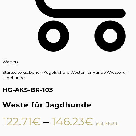
Wagen
Startseite
>
Zubehör
>
Kugelsichere Westen für Hunde
>
Weste für
Jagdhunde
HG-AKS-BR-103
Weste für Jagdhunde
Preissp
122.71
€
–
146.23
€
inkl. MwSt.
122.71€
___