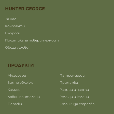
HUNTER GEORGE
За нас
Контакти
Въпроси
Политика за поверителност
Общи условия
ПРОДУКТИ
ПРОДУКТИ
Аксесоари
Патрондаши
Зимно облекло
Примамки
Калъфи
Раници и чанти
Ловни панталони
Ремъци и колани
Паласки
Стойки за стрелба