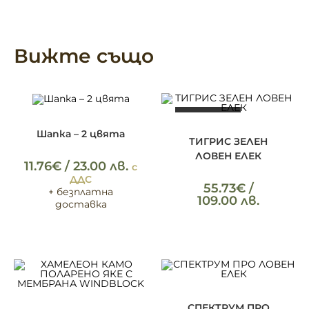
Вижте също
ИЗЧЕРПАН
ОПЦИИ
Облекло
,
Шапки
ОПЦИИ
Елеци
,
Облекло
Шапка – 2 цвята
ТИГРИС ЗЕЛЕН
ЛОВЕН ЕЛЕК
11.76
€
/ 23.00 лв.
с
ДДС
55.73
€
/
+ безплатна
109.00 лв.
доставка
ОПЦИИ
Елеци
,
Облекло
ОПЦИИ
Облекло
,
Якета
СПЕКТРУМ ПРО