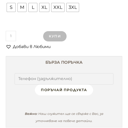
S
M
L
XL
XXL
3XL
КУПИ
Добави в Любими
БЪРЗА ПОРЪЧКА
ПОРЪЧАЙ ПРОДУКТА
Важно:
Наш служител ще се свърже с Вас, за
уточняване на повече детайли.