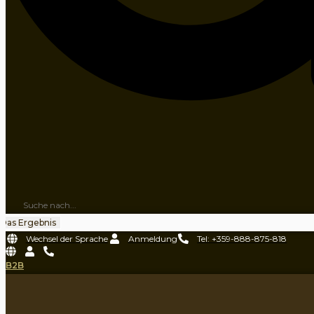
Das Ergebnis
Wechsel der Sprache
Anmeldung
Tel: +359-888-875-818
B2B